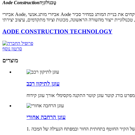
טֶכנוֹלוֹגִיָה
Aode Construction
אביזרי Aode, אביזרי מותג.אנשי Aode לוקחים את בניית המותג במחיר סביר Aode ואת מותג היושרה Aode כאחריותם, מתעקשים לכבוש את השוק על ידי איכות ולהוביל את יריביהם.לאנשי Aode יש יחס עבודה קפדני, מצב
AODE CONSTRUCTION TECHNOLOGY
סרטון נוסף
מוצרים
עוגן לתיקון רכב
ח...
עוגן הרחבה אחורי