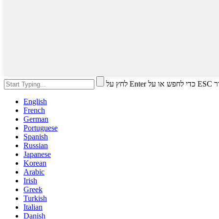
י לסגור
English
French
German
Portuguese
Spanish
Russian
Japanese
Korean
Arabic
Irish
Greek
Turkish
Italian
Danish