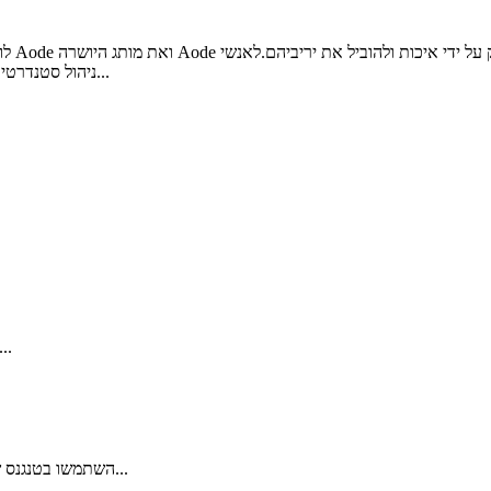
ניהול סטנדרטי, טכנולוגיית ייצור מהשורה הראשונה, מכונות וציוד מתקדמים, עיצוב יצירתי...
מפרט בורג קוטר עוגן קוטר התקנה מקסימלי אורך עוגן קידו
1. השתמשו בטנגנס של הקיר החוטף בתחתית החור ובמפתח הנעילה של המכה...