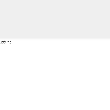
לחץ על Enter כדי לחפש או על ESC כד