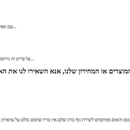
עם אפקט נעילה מכאני חיתוך עצמי, אין צורך במקדחה מיוחדת.קל ל...
על פריט זה נירוסטה 410 בעלת דירוגי חוזק וקשיות גבוהים ועמידה בפני קורוזיה...