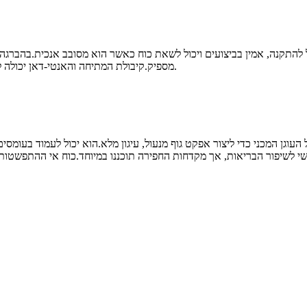
 להתקנה, אמין בביצועים ויכול לשאת כוח כאשר הוא מסובב אנכית.בהברגה
מספיק.קיבולת המתיחה והאנטי-דאן יכולה לעמוד בדרישות תחת עומס לטווח ארוך, עומס מחזורי ורעידת אדמה.
ן המכני כדי ליצור אפקט גוף מנעול, עיגון מלא.הוא יכול לעמוד בעומסים ג