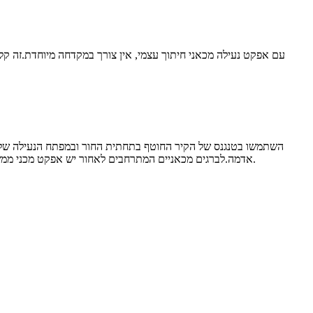
עם אפקט נעילה מכאני חיתוך עצמי, אין צורך במקדחה מיוחדת.זה קל
השתמשו בטנגנס של הקיר החוטף בתחתית החור ובמפתח הנעילה של העוג
אדמה.לברגים מכאניים המתרחבים לאחור יש אפקט מכני ממשי לשיפור הבריאות, אך מקדחות החפירה תוכננו במיוחד.כוח אי ההתפשטות שנוצר ממפתח הנעילה המכני מבטיח העברה יעילה של הכוח בבטון.