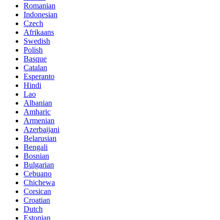
Romanian
Indonesian
Czech
Afrikaans
Swedish
Polish
Basque
Catalan
Esperanto
Hindi
Lao
Albanian
Amharic
Armenian
Azerbaijani
Belarusian
Bengali
Bosnian
Bulgarian
Cebuano
Chichewa
Corsican
Croatian
Dutch
Estonian